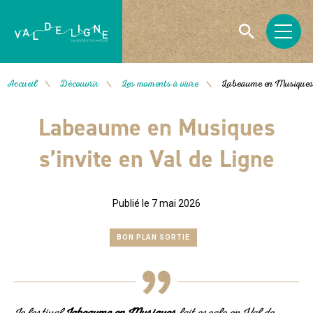
Accueil
Découvrir
Les moments à vivre
Labeaume en Musiques s
/
/
/
Labeaume en Musiques
s’invite en Val de Ligne
Publié le 7 mai 2026
BON PLAN SORTIE