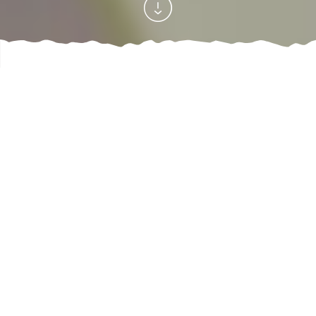
Accueil
Sortir
Festivités en val de Ligne
Tout l’agenda
/
/
/
81
offre(s)
AFFINER