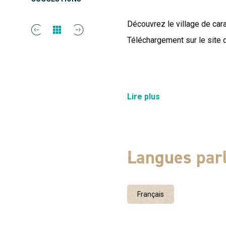
Découvrez le village de car
Téléchargement sur le site d
Visite à pied Distance : 1
Lire plus
d’audio-guides Disponible 
Langues par
Français