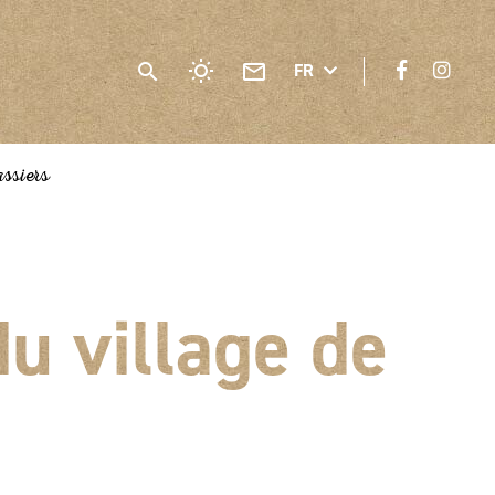
FR
assiers
du village de