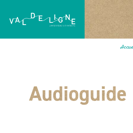
Accue
Audioguide :