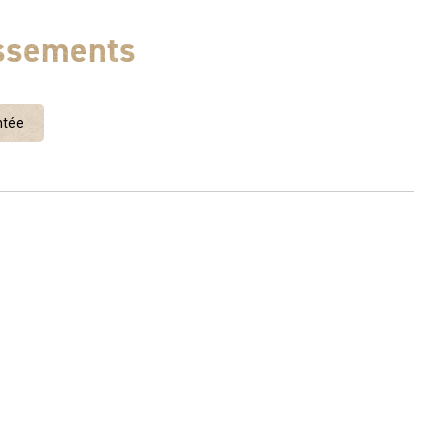
assements
ntée