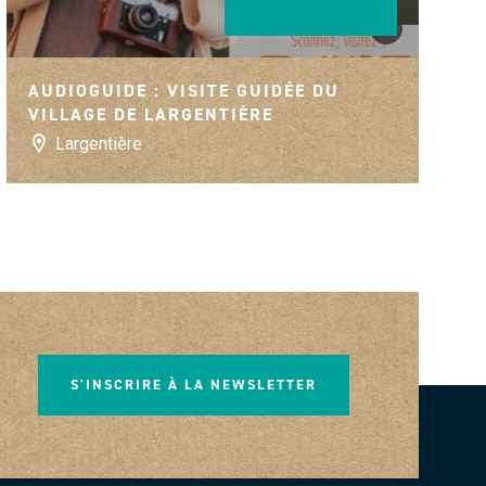
©
tes sanilhac
@OITVDL
AUDIOGUIDE : VISITE GUIDÉE DU
VILLAGE DE LARGENTIÈRE
Largentière
S'INSCRIRE À LA NEWSLETTER