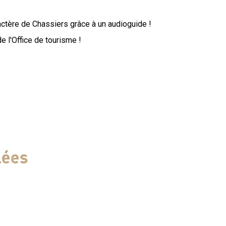
actère de Chassiers grâce à un audioguide !
e l'Office de tourisme !
.50km Durée : 1 à 2 heures 9 points d’étapes 58 minutes
7j/7 24h/24
lées