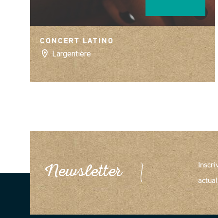
©
Pixabay
CONCERT LATINO
Largentière
Inscri
Newsletter
actual