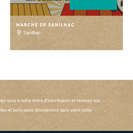
©
comité des fê
MARCHÉ DE SANILHAC
Sanilhac
vez-vous à notre lettre d'information et recevez nos
ités et bons plans directement dans votre boîte