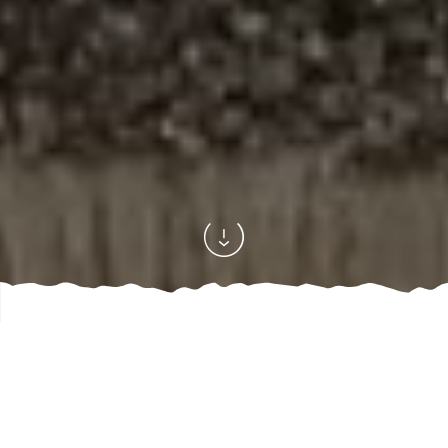
Accueil
Découvrir
Les incontournables
/
/