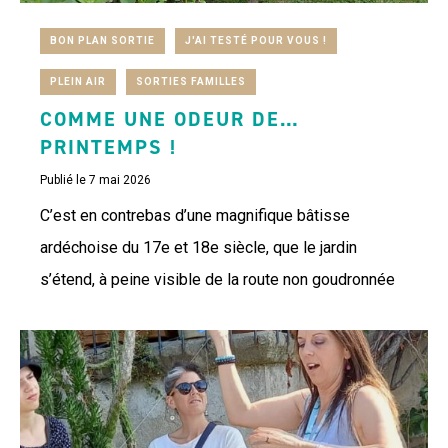
BON PLAN SORTIE
J'AI TESTÉ POUR VOUS !
PLEIN AIR
SORTIES FAMILLES
COMME UNE ODEUR DE…
PRINTEMPS !
Publié le 7 mai 2026
C’est en contrebas d’une magnifique bâtisse
ardéchoise du 17e et 18e siècle, que le jardin
s’étend, à peine visible de la route non goudronnée
sans que l’on sache vraiment où...