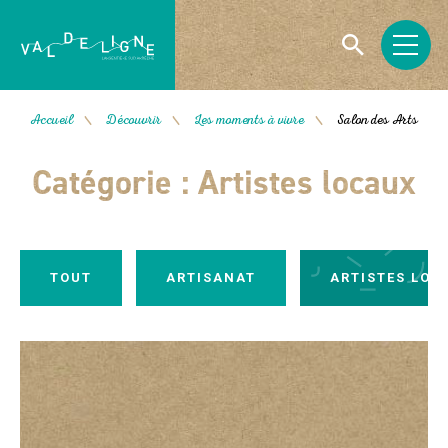
Accueil
Découvrir
Les moments à vivre
Salon des Arts
/
/
/
Catégorie :
Artistes locaux
TOUT
ARTISANAT
ARTISTES LOC