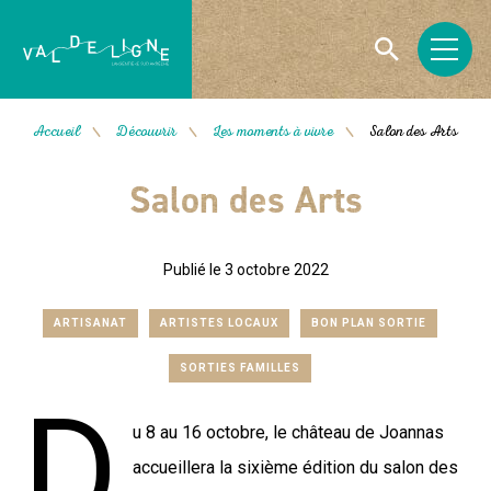
Accueil
Découvrir
Les moments à vivre
Salon des Arts
/
/
/
Salon des Arts
Publié le 3 octobre 2022
ARTISANAT
ARTISTES LOCAUX
BON PLAN SORTIE
SORTIES FAMILLES
D
u 8 au 16 octobre, le château de Joannas
accueillera la sixième édition du salon des