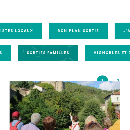
ISTES LOCAUX
BON PLAN SORTIE
J'
S
SORTIES FAMILLES
VIGNOBLES ET
1
2