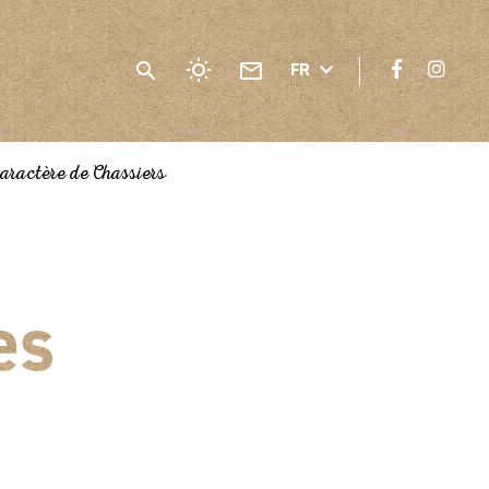
FR
caractère de Chassiers
es