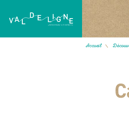
Accueil
Découvr
/
C