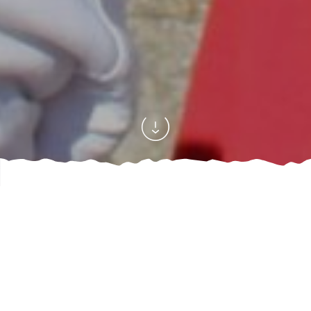
Accueil
Découvrir
Les moments à vivre
Visites guidées de Large
/
/
/
Publié le 10 juin 2026
BON PLAN SORTIE
J'AI TESTÉ POUR VOUS !
SORTIES FAMILLES