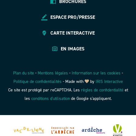
BROCHURES
ESPACE PRO/PRESSE
CARTE INTERACTIVE
EN IMAGES
Plan du site
-
Mentions légales
-
Information sur les cookies
-
Politique de confidentialités
-
Made with
by
IRIS Interactive
Ce site est protégé par reCAPTCHA. Les
règles de confidentialité
et
les
conditions d'utilisation
de Google s'appliquent.