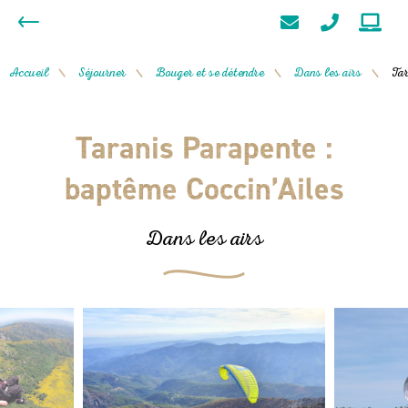
Accueil
Séjourner
Bouger et se détendre
Dans les airs
Tar
/
/
/
/
Taranis Parapente :
baptême Coccin’Ailes
Dans les airs