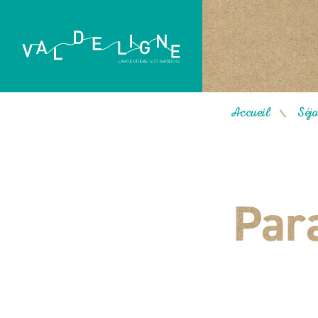
Accueil
Séjo
/
Par