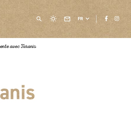
FR
ente avec Taranis
anis