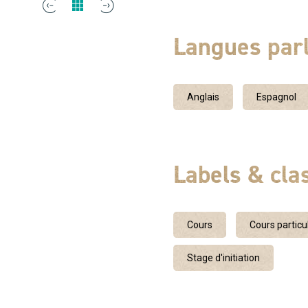
des moniteurs expériment
réservez le baptême de vot
Langues par
nous volons au dessus du 
parapente est celui qui ress
plane tout en contemplant 
Anglais
Espagnol
emblématiques du pays, tel q
d’autres compères….
Labels & cl
Cours
Cours particul
Stage d'initiation