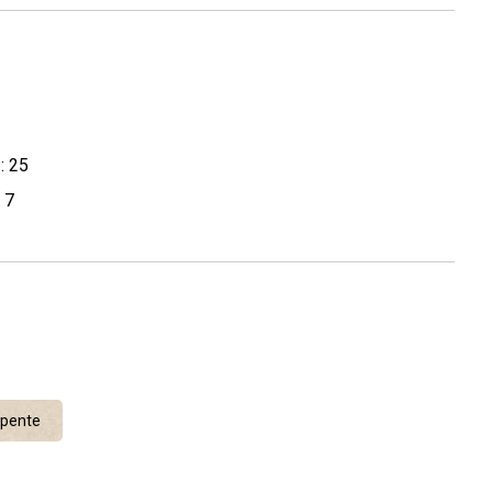
: 25
 7
pente