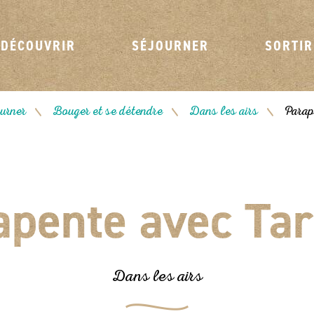
DÉCOUVRIR
SÉJOURNER
SORTIR
urner
Bouger et se détendre
Dans les airs
Parap
/
/
/
apente avec Tar
Dans les airs