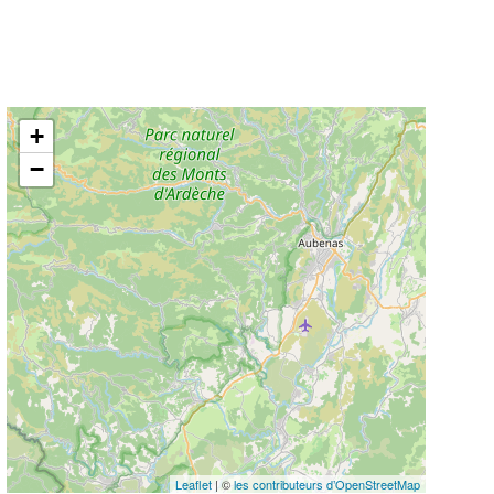
+
−
Leaflet
| ©
les contributeurs d’OpenStreetMap