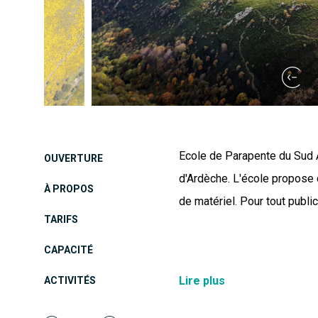
Ecole de Parapente du Sud 
OUVERTURE
d'Ardèche. L'école propose 
À PROPOS
de matériel. Pour tout public
TARIFS
CAPACITÉ
L’équipe de Taranis Parapen
Lire plus
ACTIVITÉS
du vol. Une équipe de pass