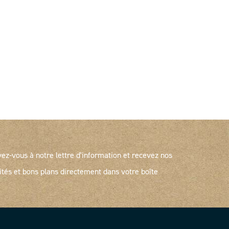
vez-vous à notre lettre d'information et recevez nos
ités et bons plans directement dans votre boîte