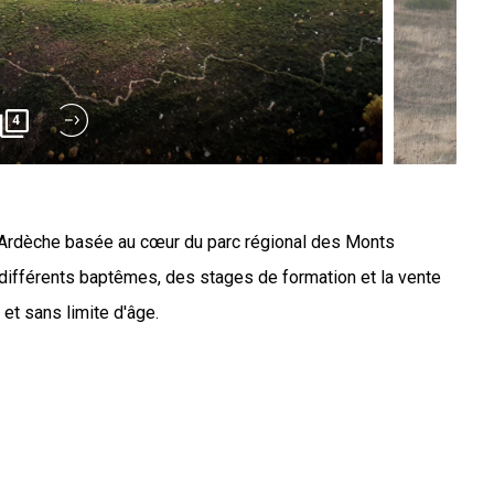
4
Ardèche basée au cœur du parc régional des Monts
différents baptêmes, des stages de formation et la vente
 et sans limite d'âge.
te basée dans le sud Ardèche vous fera découvrir les joies
ionnés à votre service ! Venez voler comme un oiseau avec