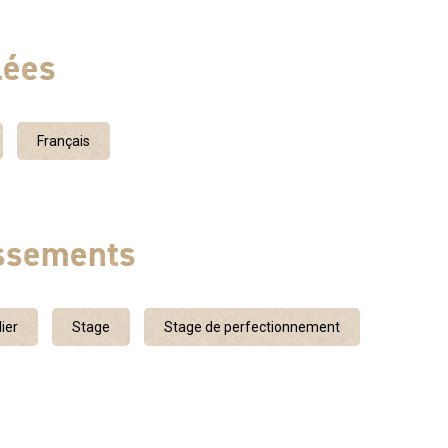
és et passionnés. Du vol découverte au vol prestige,
re choix. Au Coeur du parc régional des monts d’Ardèche,
lées
Tanargue, montagne mystique près de Valgorge. Le vol en
emble le plus à celui de l’oiseau, en toute tranquillité, on
ce qui nous entoure, les paysages ainsi que les oiseaux
Français
ue l’aigle royal, les vautours fauves, les Circaètes et bien
assements
ier
Stage
Stage de perfectionnement