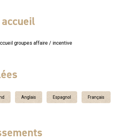
 réservation uniquement, en semaine des mois de juillet et
6h00 pour une mini aventure de 7 kms, accompagnée par un
accueil
Ce parcours est destiné aux familles avec des enfants de +
g et parking autocars.
cueil groupes affaire / incentive
lées
nd
Anglais
Espagnol
Français
assements