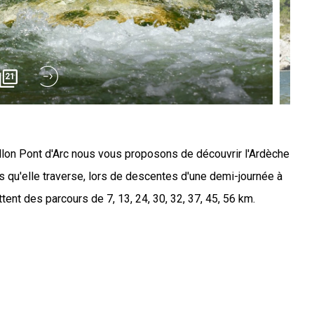
21
lon Pont d'Arc nous vous proposons de découvrir l'Ardèche
s qu'elle traverse, lors de descentes d'une demi-journée à
tent des parcours de 7, 13, 24, 30, 32, 37, 45, 56 km.
éo ci-dessous. Nos offres s'adressent aux familles mais
nt de vie de garçon ou de jeune fille, scolaire, entreprise,