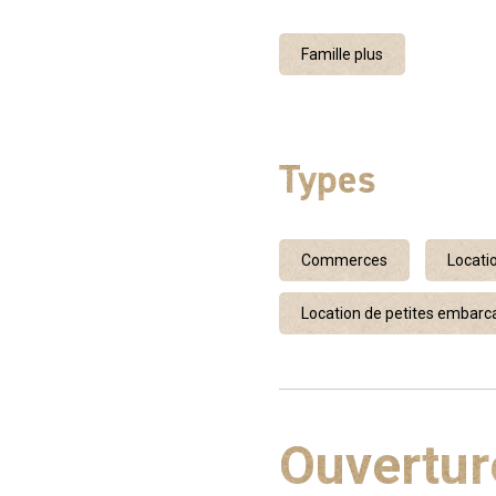
Famille plus
Types
Commerces
Locati
Location de petites embarc
Ouvertur