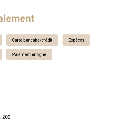
aiement
Carte bancaire/crédit
Espèces
Paiement en ligne
: 200