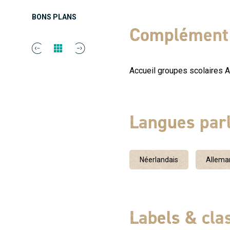
centre de vacances...). Sur
BONS PLANS
août, départ à 9h00 ou à 1
Complément 
moniteur Brevet d'Etat CK. 
de 4 ans. A proximité parkin
Accueil groupes scolaires Ac
Langues par
Néerlandais
Allema
Labels & cl