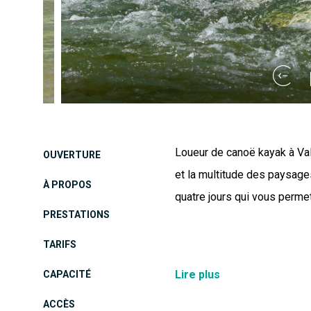
Loueur de canoë kayak à Val
OUVERTURE
et la multitude des paysage
À PROPOS
quatre jours qui vous permet
PRESTATIONS
TARIFS
Découvrez l'Ardèche en vid
Lire plus
CAPACITÉ
aussi aux groupes (enterreme
ACCÈS