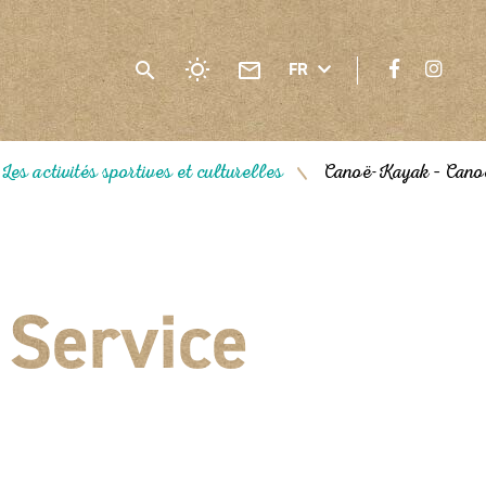
FR
Les activités sportives et culturelles
Canoë-Kayak – Canoë
/
 Service