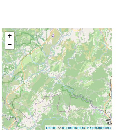
+
−
Leaflet
| ©
les contributeurs d’OpenStreetMap