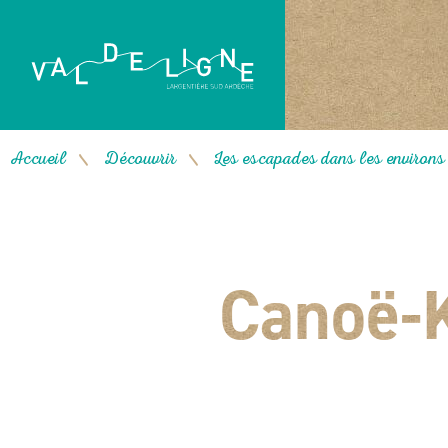
Accueil
Découvrir
Les escapades dans les environs : 
/
/
Canoë-K