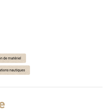
on de matériel
ations nautiques
e