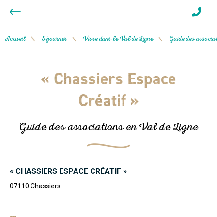
Accueil
Séjourner
Vivre dans le Val de Ligne
Guide des associat
/
/
/
« Chassiers Espace
Créatif »
Guide des associations en Val de Ligne
« CHASSIERS ESPACE CRÉATIF »
07110
Chassiers