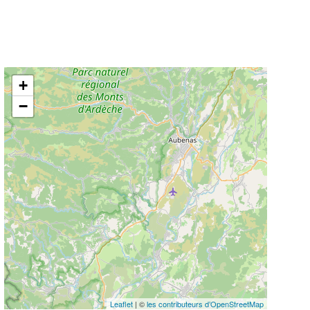
+
−
Leaflet
| ©
les contributeurs d’OpenStreetMap