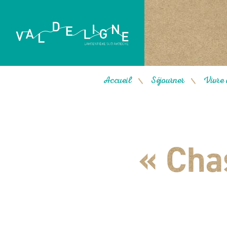
Accueil
Séjourner
Vivre 
/
/
« Cha