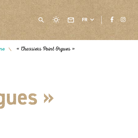
FR
gne
« Chassiers Point Orgues »
/
gues »