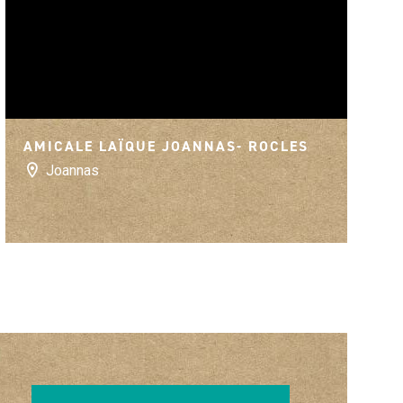
AMICALE LAÏQUE JOANNAS- ROCLES
Joannas