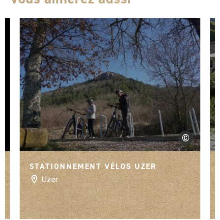
©
ébant laurence
Anne-Marie MO
STATIONNEMENT VÉLOS UZER
Uzer