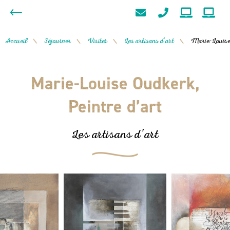
Accueil
Séjourner
Visiter
Les artisans d’art
Marie-Louise 
/
/
/
/
Marie-Louise Oudkerk,
Peintre d’art
Les artisans d’art