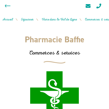
Accueil
Séjourner
Vivre dans le Val de Ligne
Commerces & serv
/
/
/
Pharmacie Baffie
Commerces & services