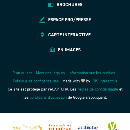
BROCHURES
ESPACE PRO/PRESSE
CARTE INTERACTIVE
EN IMAGES
Plan du site
-
Mentions légales
-
Information sur les cookies
-
Politique de confidentialités
-
Made with
by
IRIS Interactive
Ce site est protégé par reCAPTCHA. Les
règles de confidentialité
et
les
conditions d'utilisation
de Google s'appliquent.