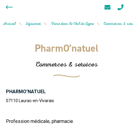
Accueil
Séjourner
Vivre dans le Val de Ligne
Commerces & serv
/
/
/
PharmO’natuel
Commerces & services
PHARMO’NATUEL
07110
Laurac-en-Vivarais
Profession médicale, pharmacie.