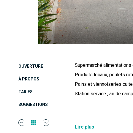
Supermarché alimentations 
OUVERTURE
Produits locaux, poulets rôti
À PROPOS
Pains et viennoiseries cuite
TARIFS
Station service , air de camp
SUGGESTIONS
Service relais colis
Lire plus