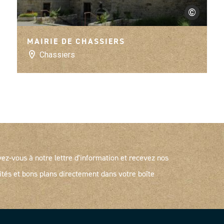
©
e et Ciel
Matthieu Dupo
MAIRIE DE CHASSIERS
Chassiers
vez-vous à notre lettre d'information et recevez nos
ités et bons plans directement dans votre boîte