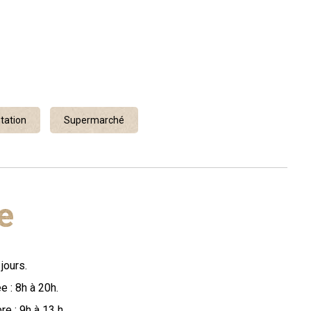
tation
Supermarché
e
jours.
e : 8h à 20h.
e : 9h à 13 h.