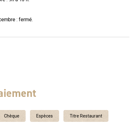
écembre : fermé.
aiement
Chèque
Espèces
Titre Restaurant