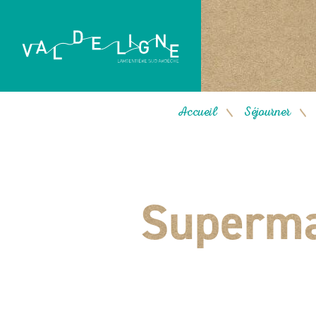
Accueil
Séjourner
/
/
Superma