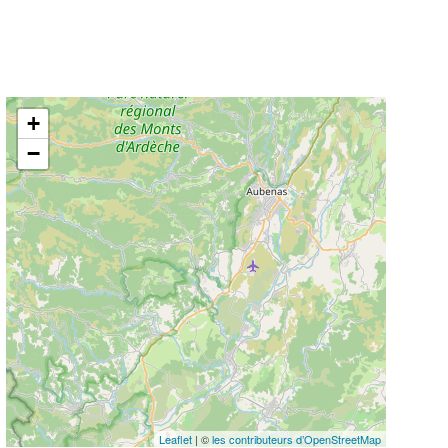
+
−
Leaflet
| ©
les contributeurs d’OpenStreetMap