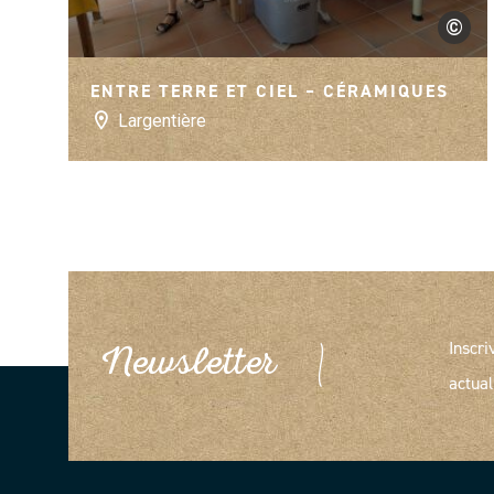
©
Entre terr
ENTRE TERRE ET CIEL – CÉRAMIQUES
Largentière
Inscri
Newsletter
actual