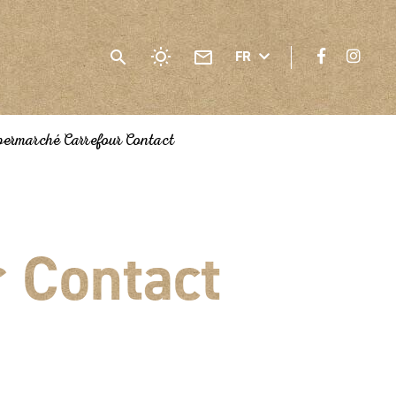
FR
permarché Carrefour Contact
 Contact