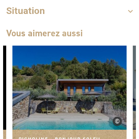
Situation
Vous aimerez aussi
©
ECHE
Gîtes de Franc