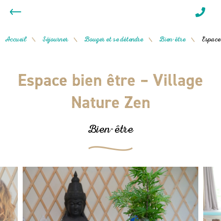
Accueil
Séjourner
Bouger et se détendre
Bien-être
Espace
/
/
/
/
Espace bien être – Village
Nature Zen
Bien-être