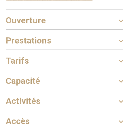
scintillantes, de cristaux de calcites précieux, de
concrétions. Dans une vaste salle, une pyramide
Ouverture
transparente de 3,50 mètres de haut et de 25m2
accueillera les amateurs de sensations fortes pour une
nuit sous la voûte constellée de merveilles naturelles.
Prestations
Bien au chaud, la pyramide abritera confortablement votre
sommeil dans un espace aménagé et vous offrira un
panorama exceptionnel . A VOUS COUPER LE SOUFFLE.
Tarifs
Capacité
Activités
Accès