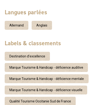
suspendues à la voûte, sans oublier les excentriques
cristaux bourgeonnants et les fistuleuses ou macaronis
Langues parlées
longilignes et si fins. Toutes ces curiosités géologiques
se mirent le plus souvent sur l'eau limpide ou bleutée des
gours ou bassins naturels aux bords festonnés de calcite.
Allemand
Anglais
Ceux de la Salle des Gours, échelonnés en escaliers, sont
remarquables. Au passage, une perle de caverne en
formation sollicitera votre attention et ce d'autant plus que
Labels & classements
c'est un phénomène naturel visuellement rarissime. A
proximité de la sortie, vous pourrez observer la
Destination d’excellence
représentation d'un chantier de fouilles préhistoriques
montrant des objets et ossements du Néolithique et de
Marque Tourisme & Handicap - déficience auditive
l'Age du bronze. De là, un petit train, vous ramènera à
l'accueil par un chemin traversant la garrigue. Sentier
Marque Tourisme & Handicap - déficience mentale
Découverte - La balade de 35 minutes se déroule sur un
parcours ombragé, accessible partiellement aux
Marque Tourisme & Handicap - déficience visuelle
poussettes. Son accès est libre. INSOLITE Une nuit en
duo au coeur de la grotte à 50 mètres sous terre, dans un
Qualité Tourisme Occitanie Sud de France
environnement magique composé de stalactites