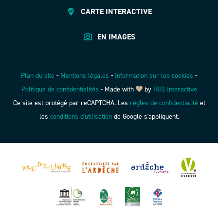
CARTE INTERACTIVE
EN IMAGES
Plan du site
-
Mentions légales
-
Information sur les cookies
-
Politique de confidentialités
-
Made with
by
IRIS Interactive
Ce site est protégé par reCAPTCHA. Les
règles de confidentialité
et
les
conditions d'utilisation
de Google s'appliquent.