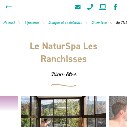
Accueil
Séjourner
Bouger et se détendre
Bien-être
Le Nat
/
/
/
/
Le NaturSpa Les
Ranchisses
Bien-être