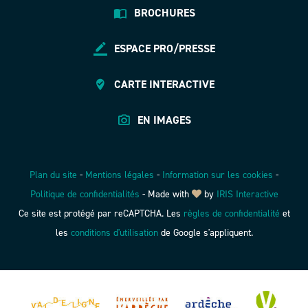
BROCHURES
ESPACE PRO/PRESSE
CARTE INTERACTIVE
EN IMAGES
Plan du site
-
Mentions légales
-
Information sur les cookies
-
Politique de confidentialités
-
Made with
by
IRIS Interactive
Ce site est protégé par reCAPTCHA. Les
règles de confidentialité
et
les
conditions d'utilisation
de Google s'appliquent.