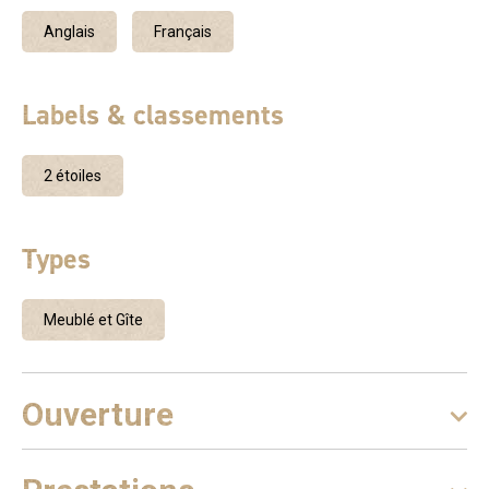
Anglais
Français
Labels & classements
2 étoiles
Types
Meublé et Gîte
Ouverture