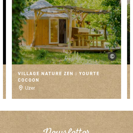
©
rt Fenestrier
©Village Natur
VILLAGE NATURE ZEN : YOURTE
COCOON
Uzer