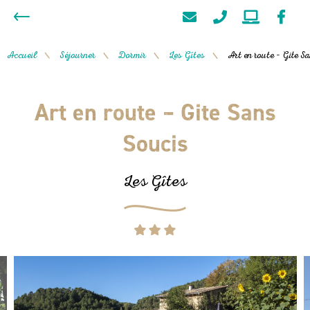
Accueil
Séjourner
Dormir
Les Gîtes
Art en route – Gite S
/
/
/
/
Art en route – Gite Sans
Soucis
Les Gîtes