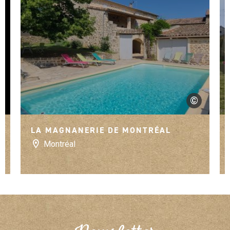
©
s de France
didier browet
LA MAGNANERIE DE MONTRÉAL
Montréal