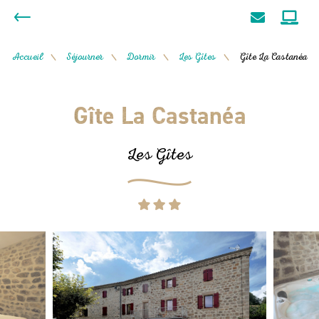
Accueil
Séjourner
Dormir
Les Gîtes
Gîte La Castanéa
/
/
/
/
Gîte La Castanéa
Les Gîtes