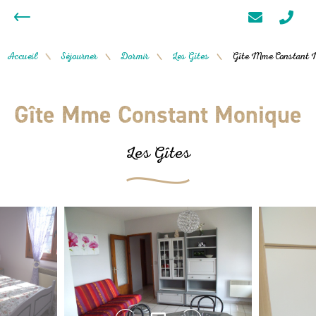
Accueil
Séjourner
Dormir
Les Gîtes
Gîte Mme Constant 
/
/
/
/
Gîte Mme Constant Monique
Les Gîtes