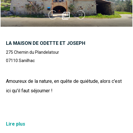
38
LA MAISON DE ODETTE ET JOSEPH
275 Chemin du Plandelatour
07110
Sanilhac
Amoureux de la nature, en quête de quiétude, alors c'est
ici qu'il faut séjourner !
Cette ancienne ferme, familiale depuis plusieurs
Lire plus
générations, a été tout récemment rénovée avec