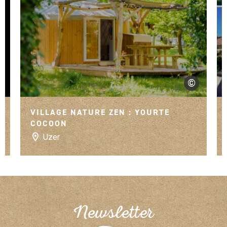
©
©Village Natur
VILLAGE NATURE ZEN : YOURTE
COCOON
Uzer
Newsletter