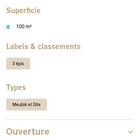
beaucoup de goût et dans le respect de l'architecture
Superficie
ardéchoise. Elle offre un bel espace intérieur, confortable
et chaleureux, pour un séjour en famille ou entre amis.
Posez-vous pour de savoureux moments de lecture dans
100 m²
la cour intérieure du gîte, à l'ombre de la vigne vierge ou
sur l'une des deux terrasses couvertes. Vous apprécierez
Labels & classements
la belle pièce voûtée en pierre (27 m2), dotée de petits
éclairages tamisés au sol, pour vos soirées. Un grand
terrain privatif devant le gîte permettra à vos enfants de
3 épis
gambader et de jouer au ballon . terrain de pétanque 12x4
avec boules et cochonnets . cage de foot , filet de
Types
badminton , panier de basket , jeu molkky ( quille ) boules
pétanque enfant . Vous n'êtes qu'à 10 minutes du joli
village médiéval de Largentière et de Joyeuse où vous
Meublé et Gîte
trouverez tous commerces. C'est un lieu idéal pour les
activités de plein air, randonnées, VTT, cyclotourisme,
baignade, canoé..... Sans oublier la découverte des villages
Ouverture
de caractère de Balazuc, Labeaume, Vogüé, des célèbres
Gorges de l'Ardèche et de la Grotte Chauvet2-Ardèche. Le