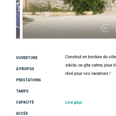
Construit en bordure du vil
OUVERTURE
siècle, ce gîte calme, pour 
À PROPOS
rêvé pour vos vacances !
PRESTATIONS
TARIFS
Le logement , prévu pour 6
Lire plus
CAPACITÉ
mi-chemin de tout ce qui f
ACCÈS