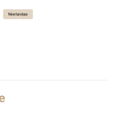
Néerlandais
e