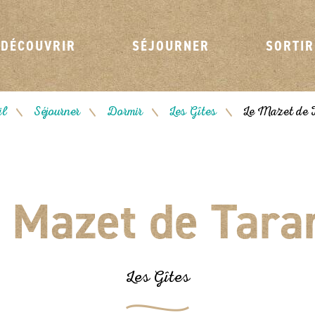
DÉCOUVRIR
SÉJOURNER
SORTIR
il
Séjourner
Dormir
Les Gîtes
Le Mazet de T
/
/
/
/
 Mazet de Tara
Les Gîtes