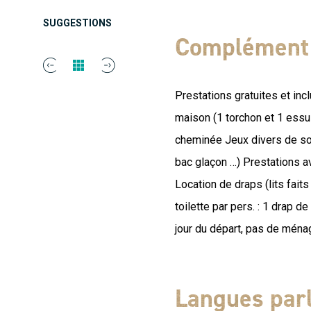
équipées de lits King Size 
SUGGESTIONS
aux escapades romantiques,
Complément 
vue sur le Mont Ventoux, f
le soleil ardéchois ! Vou
Prestations gratuites et inc
piscine chauffée privative !
maison (1 torchon et 1 essu
« Taranis », dieu du ciel e
cheminée Jeux divers de soc
histoire. Le Tanargue su
bac glaçon …) Prestations av
remarquables. Parcourir les
Location de draps (lits faits 
myrtilles en été, ou enco
toilette par pers. : 1 drap de
d'automne ... vous aurez l'e
jour du départ, pas de ménag
Langues par