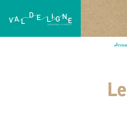
Accue
Le