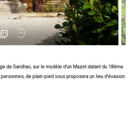
11
lage de Sanilhac, sur le modèle d'un Mazet datant du 18ème
6 personnes, de plain-pied vous proposera un lieu d'évasion
 personnes, est situé au pied de la montagne ardéchoise, à
era de votre séjour un moment inoubliable.Nos 3 chambres