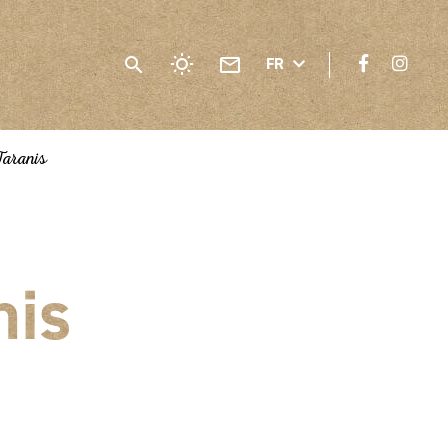
FR
aranis
nis