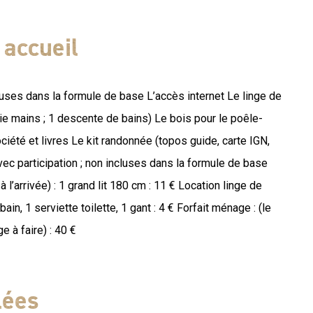
vous feront passer des nuits de rêve. Il convient idéalement
 aux vacances en famille ou entre amis . Sa terrasse, avec
accueil
era de vos petits-déjeuners des moments d'exception sous
s pourrez également vous prélasser dans notre superbe
luses dans la formule de base L’accès internet Le linge de
 ​Né de la rencontre de « Arga », dieu celte de la montagne et
ie mains ; 1 descente de bains) Le bois pour le poêle-
t du tonnerre, le massif du Tanargue est riche d'une longue
iété et livres Le kit randonnée (topos guide, carte IGN,
rprend par ses paysages, parfois insolites, souvent
ec participation ; non incluses dans la formule de base
 crêtes à la fraîcheur du printemps, déguster une tarte aux
à l’arrivée) : 1 grand lit 180 cm : 11 € Location linge de
re explorer le sous-bois à la recherche des champignons
 bain, 1 serviette toilette, 1 gant : 4 € Forfait ménage : (le
mbarras du choix !
e à faire) : 40 €
lées