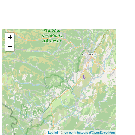
+
−
Leaflet
| ©
les contributeurs d’OpenStreetMap