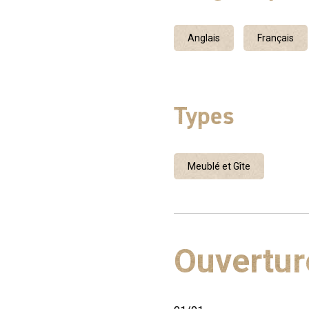
Anglais
Français
Types
Meublé et Gîte
Ouvertur