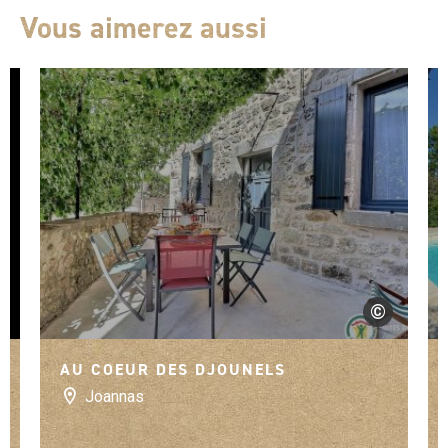
Vous aimerez aussi
©
en route
Gîtes de Franc
AU COEUR DES DJOUNELS
Joannas