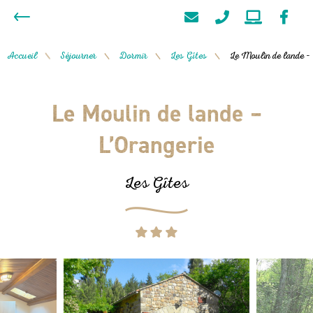
Accueil
Séjourner
Dormir
Les Gîtes
Le Moulin de lande –
/
/
/
/
Le Moulin de lande –
L’Orangerie
Les Gîtes