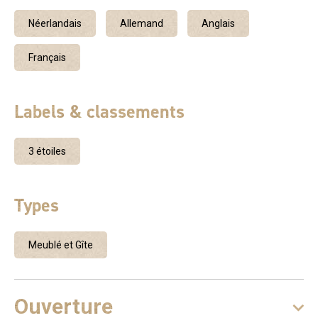
pour pratiquer des sports plein-nature comme la rando, le
canoë, le VTT ou le cyclisme.
Néerlandais
Allemand
Anglais
Français
Labels & classements
3 étoiles
Types
Meublé et Gîte
Ouverture