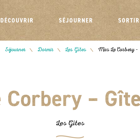
DÉCOUVRIR
SÉJOURNER
SORTIR
Séjourner
Dormir
Les Gîtes
Mas Le Corbery – 
/
/
/
/
 Corbery – Gît
Les Gîtes