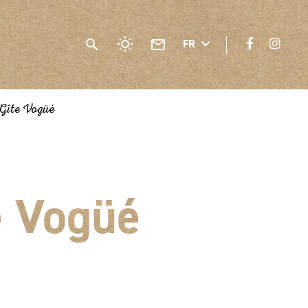
FR
Gîte Vogüé
e Vogüé