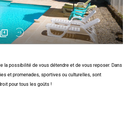
4
e la possibilité de vous détendre et de vous reposer. Dans
ties et promenades, sportives ou culturelles, sont
roit pour tous les goûts !
e maison traditionnelle en pierre, est situé en Ardèche, à
ique de Largentière. Il est composé de 4 gîtes : Balazuc (2