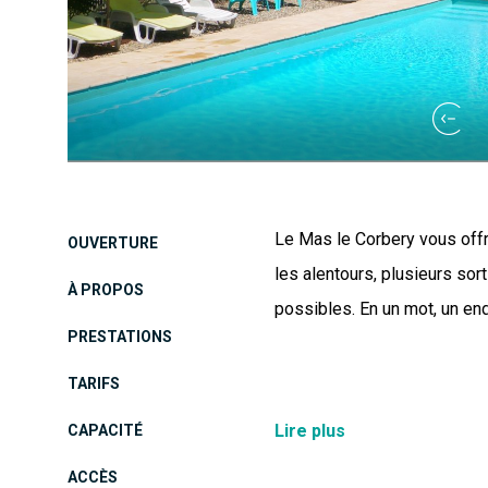
Le Mas le Corbery vous offr
OUVERTURE
les alentours, plusieurs sor
À PROPOS
possibles. En un mot, un end
PRESTATIONS
TARIFS
Le Mas le Corbery, ancienn
Lire plus
CAPACITÉ
deux pas du village tourist
ACCÈS