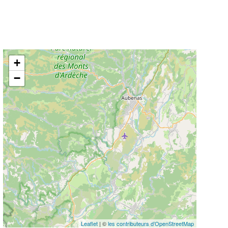
+
−
Leaflet
| ©
les contributeurs d’OpenStreetMap