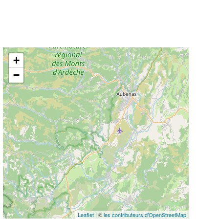
+
−
Leaflet
| ©
les contributeurs d’OpenStreetMap