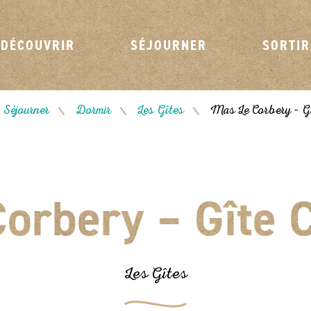
DÉCOUVRIR
SÉJOURNER
SORTIR
Séjourner
Dormir
Les Gîtes
Mas Le Corbery – Gî
/
/
/
orbery – Gîte 
Les Gîtes