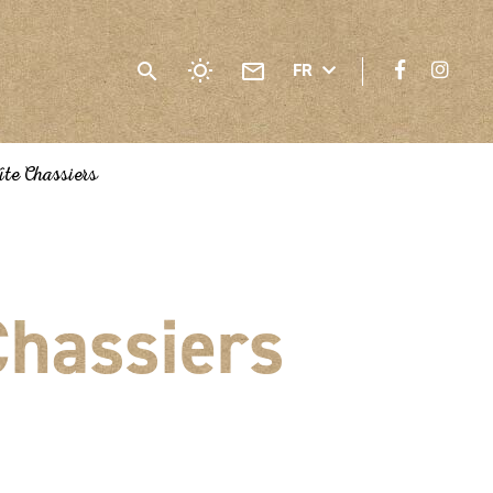
FR
te Chassiers
Chassiers