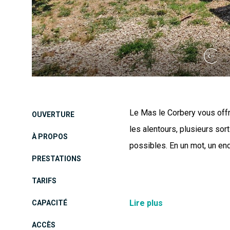
Le Mas le Corbery vous offr
OUVERTURE
les alentours, plusieurs sor
À PROPOS
possibles. En un mot, un end
PRESTATIONS
TARIFS
Le Mas le Corbery, ancienn
Lire plus
CAPACITÉ
deux pas du village tourist
ACCÈS