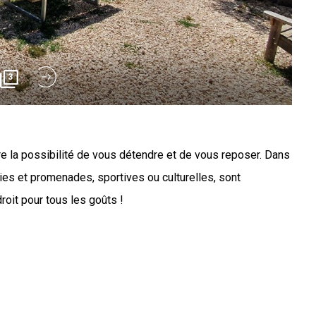
3
e la possibilité de vous détendre et de vous reposer. Dans
ties et promenades, sportives ou culturelles, sont
roit pour tous les goûts !
e maison traditionnelle en pierre, est situé en Ardèche, à
ique de Largentière. Il est composé de 4 gîtes : Balazuc (2