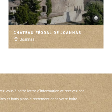
©
 Dupont
Françoise Gau
CHÂTEAU FÉODAL DE JOANNAS
Joannas
vez-vous à notre lettre d'information et recevez nos
ités et bons plans directement dans votre boîte