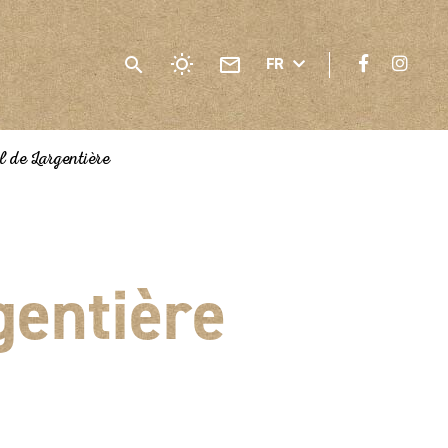
FR
l de Largentière
gentière