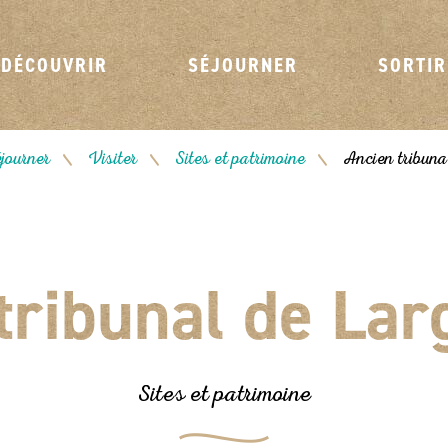
DÉCOUVRIR
SÉJOURNER
SORTIR
journer
Visiter
Sites et patrimoine
Ancien tribuna
/
/
/
tribunal de Lar
Sites et patrimoine