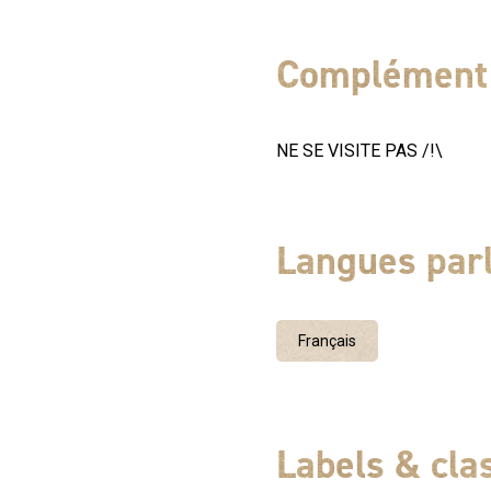
publics et les palais de j
mode qui s'est développée
Complément 
canons des temples antique
particulier.
NE SE VISITE PAS /!\
Langues par
Français
Labels & cl