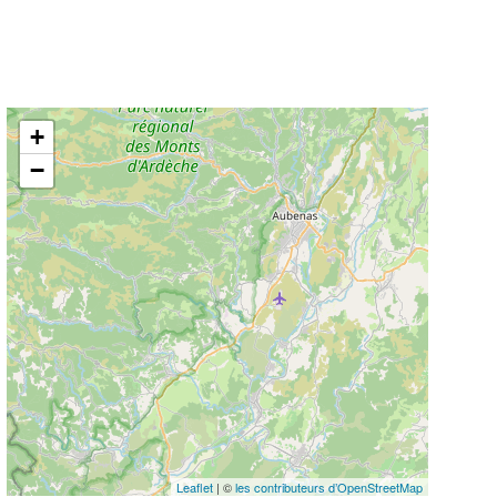
+
−
Leaflet
| ©
les contributeurs d’OpenStreetMap