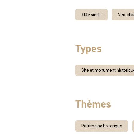
XIXe siècle
Néo-cla
Types
Site et monument historiqu
Thèmes
Patrimoine historique