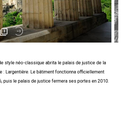
3
e style néo-classique abrita le palais de justice de la
 : Largentière. Le bâtiment fonctionna officiellement
 puis le palais de justice fermera ses portes en 2010.
épond à la mode qui s'est développée durant la première
mimer les canons des temples antiques pour les édifices