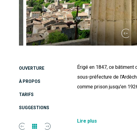
Érigé en 1847, ce bâtiment d
OUVERTURE
sous-préfecture de l'Ardèche
À PROPOS
comme prison jusqu'en 1926,
TARIFS
SUGGESTIONS
Sa façade néo-classique r
Lire plus
moitié du XIXe siècle, de 