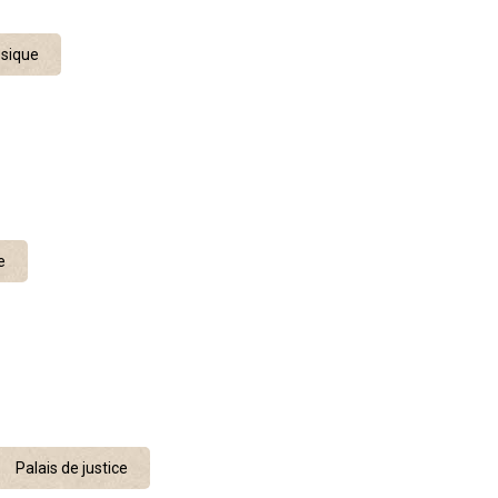
ssique
e
Palais de justice