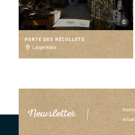
©
Matthieu
PORTE DES RÉCOLLETS
Largentière
Inscri
Newsletter
actual