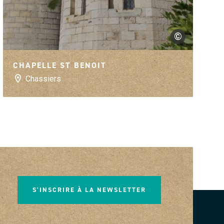
©
bert
S.Artigau
CHAPELLE ST BENOIT
Chassiers
S'INSCRIRE À LA NEWSLETTER