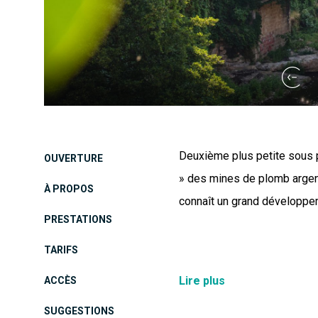
Deuxième plus petite sous p
OUVERTURE
» des mines de plomb argenti
À PROPOS
connaît un grand développem
PRESTATIONS
TARIFS
La fondation de Largenti
Lire plus
ACCÈS
propriétaires des mines d
SUGGESTIONS