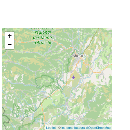
+
−
Leaflet
| ©
les contributeurs d’OpenStreetMap