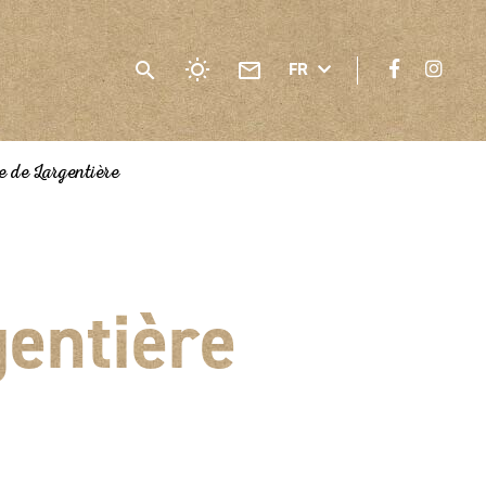
FR
 de Largentière
gentière