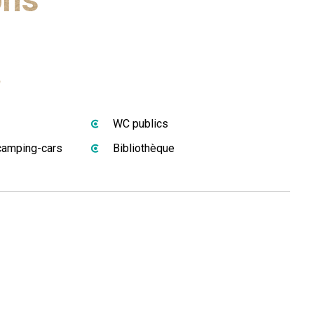
s
WC publics
camping-cars
Bibliothèque