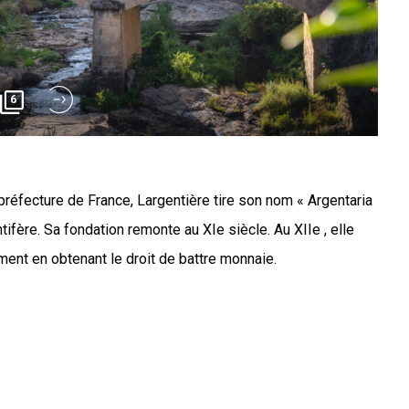
6
réfecture de France, Largentière tire son nom « Argentaria
fère. Sa fondation remonte au XIe siècle. Au XIIe , elle
ent en obtenant le droit de battre monnaie.
ère remonte au 11e siècle, les suzerains et premiers
'argent étaient les Comtes de Toulouse, les évêques de