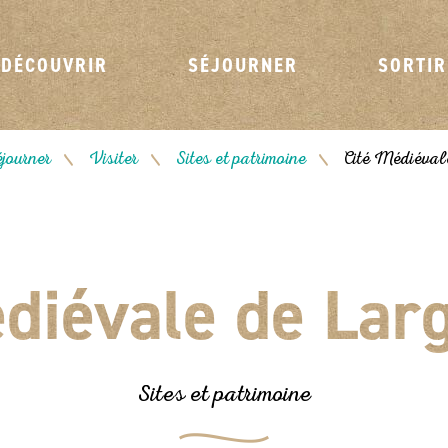
DÉCOUVRIR
SÉJOURNER
SORTIR
journer
Visiter
Sites et patrimoine
Cité Médiévale
/
/
/
diévale de Lar
Sites et patrimoine