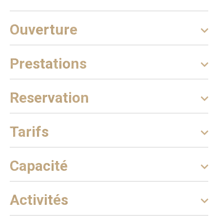
climatique, vous pourriez avoir envie de planter des
mûriers vous aussi ! - Collections naturalisées d’animaux
du monde entier. Araignées ou lépidoptères, ils ont pour
Ouverture
point commun …la production de soies sauvages ! Cet
ensemble remarquable (collections Lentenois) nous ouvre
les yeux sur la beauté de la nature, sa diversité et nous
Prestations
rend curieux du monde du vivant, et au-delà, des
techniques différentes de traitement de ces fibres de
Reservation
soies. A nos côtés, osez découvrir ces mondes sensibles
et apprenez à faire du fil et tirer la soie ! - Collections
d’objets séricicoles (grainage, élevage, moriculture),
Tarifs
maquettes, films évoquent le temps de la soie et éclairent
sur des opérations spécialisées : saurez-vous entendre
leurs histoires singulières qui vous plongeront dans une
Capacité
visite sensible, au cœur de soies ? La boutique SOIE, tel
un cocon d'émerveillements, s'inscrit dans le
prolongement de notre offre culturelle : créations
Activités
régionales et locales, soieries colorées aux textures
variées, cosmétiques pour elle et lui à la soie,