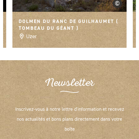
©
hieu Dupont
Sam Artigau
pique-nique ou restaurants à proximité - balade pédestre
en famille sur le sentier botanique agrémenté de
panneaux par les enfants du village - visite du village
DOLMEN DU RANC DE GUILHAUMET (
TOMBEAU DU GÉANT )
(visite guidée par les Amis de l'Histoire de Vallon) -
marché de producteurs chaque vendredi - visite de 2
Uzer
autres musées sur la commune (Melvita, Rucher de l'Ibie)
- visites de caves et exploitations agricoles
Newsletter
Inscrivez-vous à notre lettre d'information et recevez
nos actualités et bons plans directement dans votre
boîte