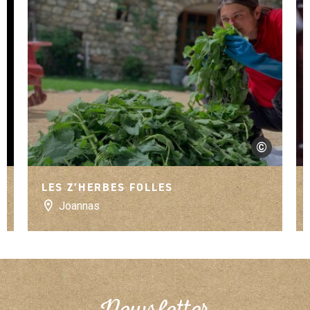
©
власенко - Own work, CC BY-SA 3.0, Wikimedia Commons
Zoé Busca
LES Z’HERBES FOLLES
Joannas