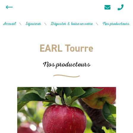
Accueil
Séjourner
Déguster & boire un verre
Nos producteurs
/
/
/
EARL Tourre
Nos producteurs