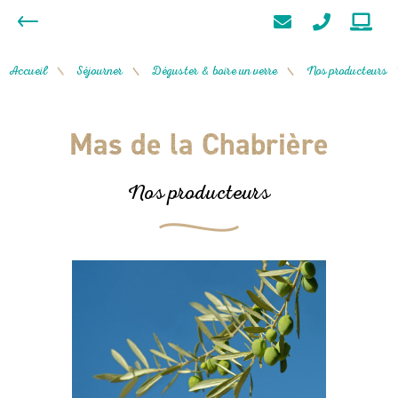
Accueil
Séjourner
Déguster & boire un verre
Nos producteurs
/
/
/
Mas de la Chabrière
Nos producteurs