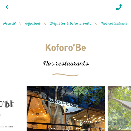
Accueil
Séjourner
Déguster & boire un verre
Nos restaurants
/
/
/
Koforo’Be
Nos restaurants