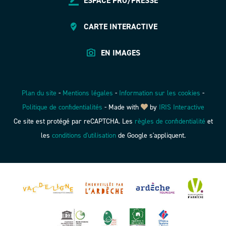
ESPACE PRO/PRESSE
CARTE INTERACTIVE
EN IMAGES
Plan du site
-
Mentions légales
-
Information sur les cookies
-
Politique de confidentialités
-
Made with
by
IRIS Interactive
Ce site est protégé par reCAPTCHA. Les
règles de confidentialité
et
les
conditions d'utilisation
de Google s'appliquent.