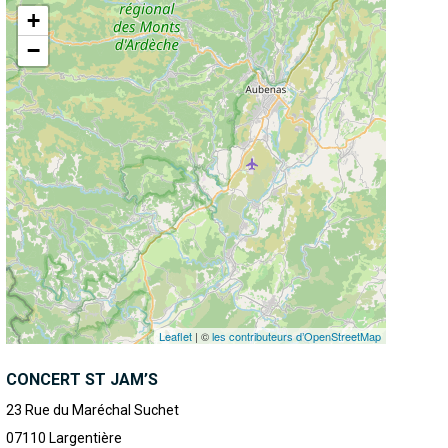
+
−
Leaflet
| ©
les contributeurs d’OpenStreetMap
CONCERT ST JAM’S
23 Rue du Maréchal Suchet
07110
Largentière