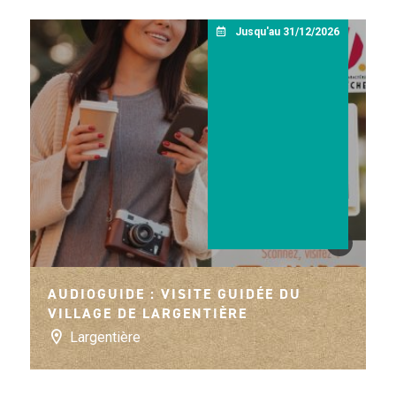
Jusqu'au 31/12/2026
©
@OITVDL
AUDIOGUIDE : VISITE GUIDÉE DU
VILLAGE DE LARGENTIÈRE
Largentière