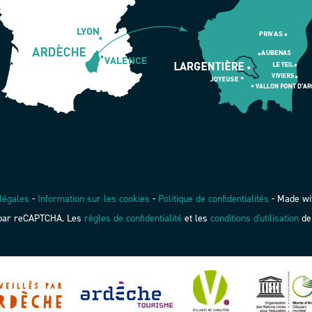
légales
-
Information sur les cookies
-
Politique de confidentialités
-
Made wi
é par reCAPTCHA. Les
règles de confidentialité
et les
conditions d'utilisation
de 