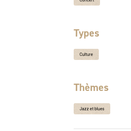
Concert
Types
Culture
Thèmes
Jazz et blues