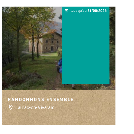
Jusqu'au 31/08/2026
©
By Gorkaazk - Own 
RANDONNONS ENSEMBLE !
Laurac-en-Vivarais