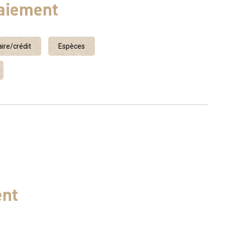
aiement
ire/crédit
Espèces
ent