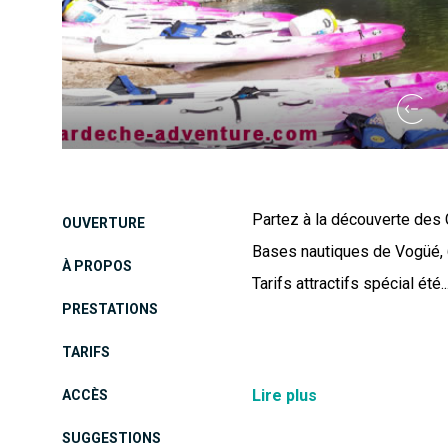
Partez à la découverte des G
OUVERTURE
Bases nautiques de Vogüé, 
À PROPOS
Tarifs attractifs spécial été..
PRESTATIONS
TARIFS
Partez à la découverte des 
Lire plus
ACCÈS
et des gorges calcaires ve
SUGGESTIONS