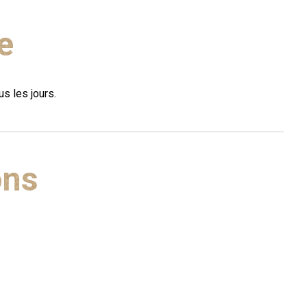
e
s les jours.
ons