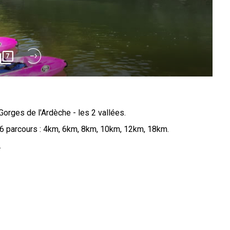
7
orges de l'Ardèche - les 2 vallées.
6 parcours : 4km, 6km, 8km, 10km, 12km, 18km.
.
Gorges de l'Ardèche - les 2 vallées. Découvrir des falaises
rtigineuses, des plages de sable accessibles qu'en bateaux