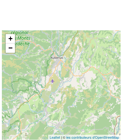
+
−
Leaflet
| ©
les contributeurs d’OpenStreetMap