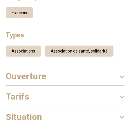
comédienne, danseuse au sein du Cercle de la Litote,
compagnie des arts de la rue à Sotteville-Lès-Rouen de
Français
1993 à 2006 (Danse-contact, BMC, méthode Dany Bois,
méthode Feldenkrais, performance, travail du clown...)
C’est en 1995 que je débute le Qi Gong avec Jean-
Types
Christophe TEROL, danseur, praticien en soins
énergétiques, comme entraînement quotidien dans la
Associations
Association de santé, solidarité
compagnie. Souhaitant affiner ma pratique, je remonte à la
source et reçois l’enseignement du Pr ZHU Miansheng à
partir de 2005 et de Maître Zhang Guangde de 2005 à
Ouverture
2009. J’approfondis mes connaissances en énergétique
chinoise en suivant les cours du DUMETRAC (Diplôme
Universitaire de Médecine Traditionnelle Chinoise) à
Tarifs
l’université Paris13 à Bobigny de 2008 à 2011 et en
réalisant divers voyages d’études en Chine entre 2012 et
2015. Héritant de la volonté du Pr Zhu Miansheng de
Situation
transmettre et encouragée sur cette voie, je dispense des
cours de Dao Yin depuis 2011 selon la méthode « Zang Qi