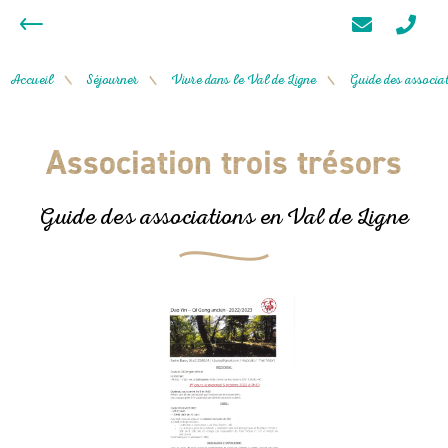
Accueil
Séjourner
Vivre dans le Val de Ligne
Guide des associat
/
/
/
Association trois trésors
Guide des associations en Val de Ligne