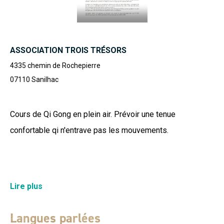
ASSOCIATION TROIS TRÉSORS
4335 chemin de Rochepierre
07110
Sanilhac
Cours de Qi Gong en plein air. Prévoir une tenue
confortable qi n'entrave pas les mouvements.
Tout au long de mon parcours professionnel, le corps est
Lire plus
présent à travers chaque discipline exercée :
l’architecture, la danse, le théâtre, le chant, le qi gong,
Langues parlées
l’énergétique chinoise... Architecte de formation puis