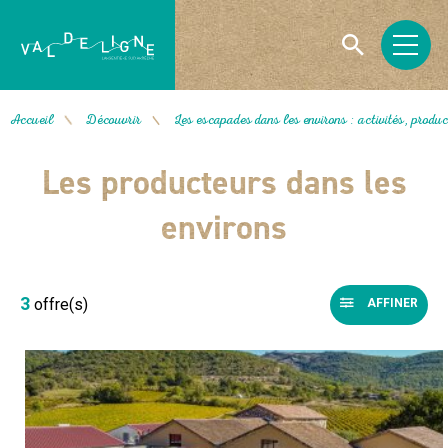
Accueil
Découvrir
Les escapades dans les environs : activités, product
/
/
Les producteurs dans les
environs
3
offre(s)
AFFINER