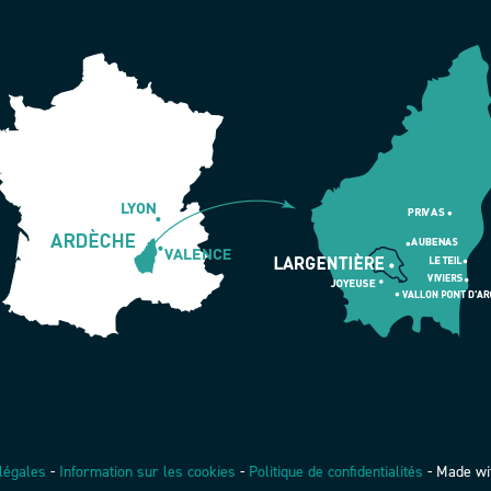
légales
-
Information sur les cookies
-
Politique de confidentialités
-
Made wi