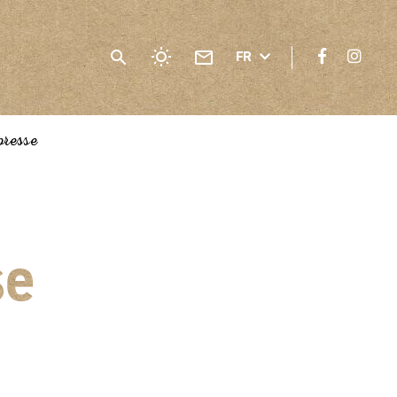
FR
presse
se