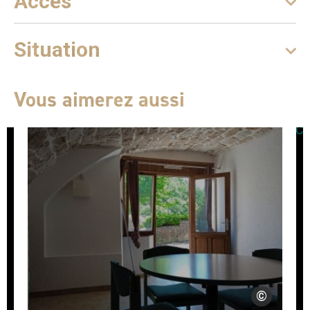
Accès
Situation
Vous aimerez aussi
©
s de France
Steve ENTZMA