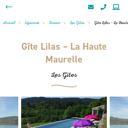
Accueil
Séjourner
Dormir
Les Gîtes
Gîte Lilas – La Hau
/
/
/
/
Gîte Lilas – La Haute
Maurelle
Les Gîtes