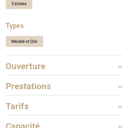
deux chambres avec chacune un lit de 150 cm sur 200 cm.
3 étoiles
Une des chambre donne sur une terrasse avec vue sur les
toits. Un escalier rejoint une troisième chambre ou se
trouvent deux lits 150cm/200cm et une deuxième salle
Types
d'eau avec lavabo et WC. Parking privé, Piscine et sauna
en commun. Chauffage au bois et électrique, TV. Barbecue.
Vos animaux de compagnie sont les bienvenus.
Meublé et Gîte
Ouverture
Prestations
Tarifs
Capacité