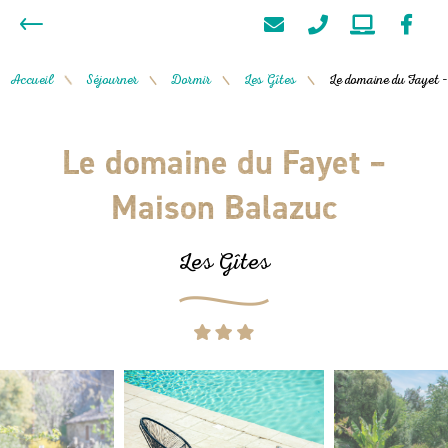
Accueil
Séjourner
Dormir
Les Gîtes
Le domaine du Fayet
/
/
/
/
Le domaine du Fayet –
Maison Balazuc
Les Gîtes