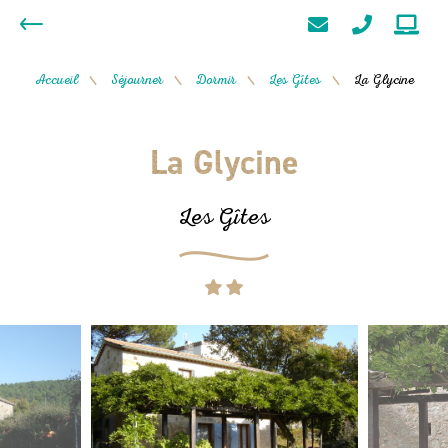
Accueil
Séjourner
Dormir
Les Gîtes
La Glycine
/
/
/
/
La Glycine
Les Gîtes