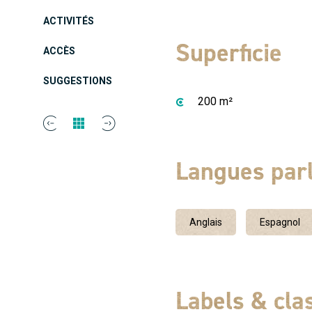
filtre + Nespresso + bouillo
ACTIVITÉS
cm Chambre 2 : 4 lits supe
Superficie
ACCÈS
Chambre 4 : 1 lit double e
Climatisation Cheminée TV W
SUGGESTIONS
200 m²
avec baignoire et douche + 
Barbecue Cabane en bois en
16x6m - spa de nage chauf
Langues par
pataugeoire 20m2 - espace 
terrain de foot, table de pin
Anglais
Espagnol
Labels & cl