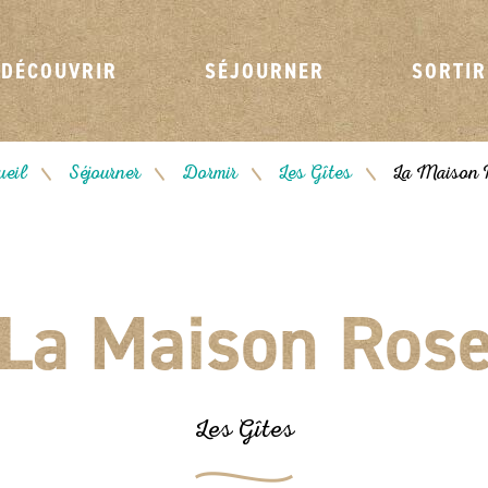
DÉCOUVRIR
SÉJOURNER
SORTIR
ueil
Séjourner
Dormir
Les Gîtes
La Maison 
/
/
/
/
La Maison Ros
Les Gîtes