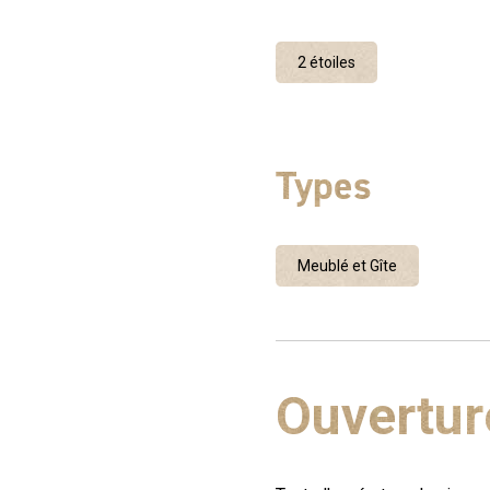
2 étoiles
Types
Meublé et Gîte
Ouvertur