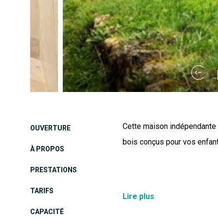
Cette maison indépendante a
OUVERTURE
bois conçus pour vos enfant
À PROPOS
PRESTATIONS
TARIFS
De 1 à 14 personnes 5 cham
Lire plus
électrique Four micro-onde
CAPACITÉ