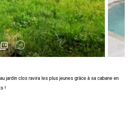
13
u jardin clos ravira les plus jeunes grâce à sa cabane en
s !
bres 200 m² Climatisation Cuisine intégrée équipée : Four
s Plaque 5 feux gaz Hotte aspirante Congélateur Cafetière