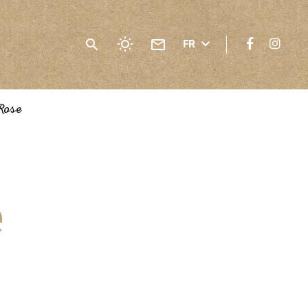
FR
Rose
e