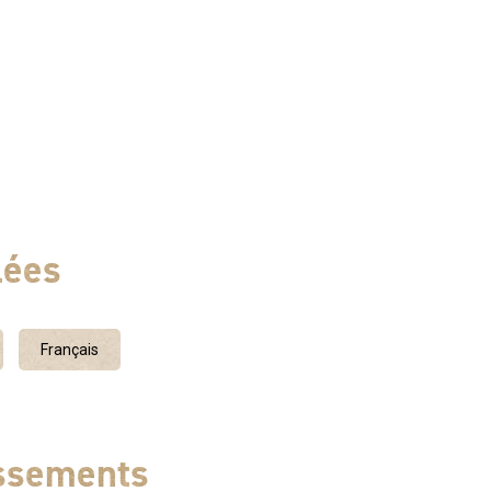
ire Grille-pain 5 chambres : Chambre 1 : 1 lit double en 140
rposés + 1 lit simple Chambre 3 : 1 lit double en 140 cm
n 140 cm Chambre 5 : 1 lit double + 1 lit simple superposé
iFi 1 salle d’eau avec douche à l’italienne 1 salle de bain
WC WC séparés à l’étage Jardin et terrasse Salon de jardin
fants Accès espace piscine : - piscine à débordement de
fé et couvert en hiver : bulles, canne à eau et jets. -
lées
jeux : cabane, toboggan, terrain de boules, tap-tap, mini
g pong.
Français
assements