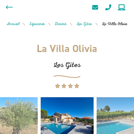
Accueil
Séjourner
Dormir
Les Gîtes
La Villa Olivia
/
/
/
/
La Villa Olivia
Les Gîtes