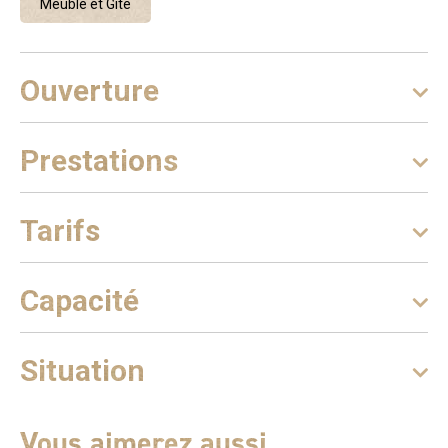
Meublé et Gîte
télétravail, 1 chambre parentale (lit en 160) aux couleurs
douces et une décoration raffinée, une 2e salle d'eau avec
wc. Pour accéder à ces 2 pièces, 1 chambre traversante
Ouverture
conçue pour les enfants (2 lits en 80 + 2 lits gigognes
offrant 4 couchages). De là, accès sur le toit-terrasse pour
profiter pleinement du paysage. Ici, tout est pensé pour
Prestations
allier confort et authenticité (les lits sont faits). À
l'extérieur, jardin, piscine entourée de chaises longues
pour vous prélasser au soleil. Coin détente avec fauteuils
Tarifs
et tables basses pour profiter du calme ambiant. Espace
repas sur les terrasses accessibles depuis la cuisine. Ici,
vous pourrez savourer vos repas en plein air, à l'ombre
Capacité
des voiles d'ombrage. Le territoire est riche en visites :
villages de caractère Balazuc, Labeaume, Vogüé, sites
emblématiques, Gorges de l'Ardèche, Pont d'Arc... Sans
Situation
oublier les nombreuses activités de plein air, randos,
canoé,.. Commerces de proximité à Largentière, 5 mn en
voiture. Infos piscine* : piscine en L dim 10,60 mx 5,60 m,
Vous aimerez aussi